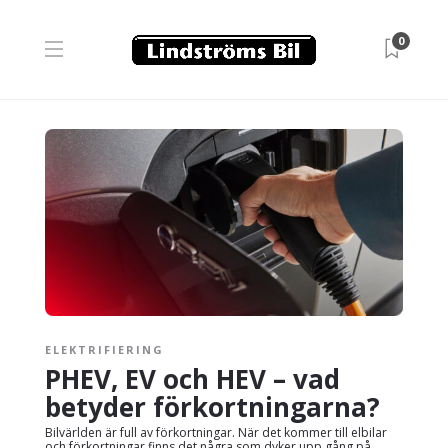
0
ELEKTRIFIERING
PHEV, EV och HEV – vad
betyder förkortningarna?
Bilvärlden är full av förkortningar. När det kommer till elbilar
och förkortningar finns det några som dyker upp gång på