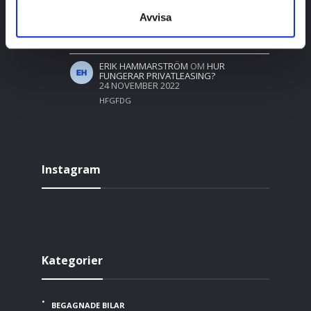
YOUR BLOG POSTS, COOL, YOUR BLOG IS
Avvisa
VERY GOOD.
ERIK HAMMARSTRÖM
OM
HUR
FUNGERAR PRIVATLEASING?
24 NOVEMBER 2022
HFGFDG
Instagram
Kategorier
BEGAGNADE BILAR