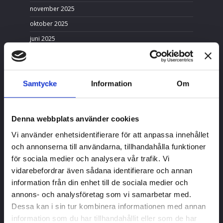
november 2025
oktober 2025
juni 2025
april 2025
februari 2025
Samtycke
december 2024
Information
Om
september 2024
augusti 2024
Denna webbplats använder cookies
april 2024
Vi använder enhetsidentifierare för att anpassa innehållet
februari 2024
och annonserna till användarna, tillhandahålla funktioner
januari 2024
för sociala medier och analysera vår trafik. Vi
vidarebefordrar även sådana identifierare och annan
december 2023
information från din enhet till de sociala medier och
oktober 2023
annons- och analysföretag som vi samarbetar med.
september 2023
Dessa kan i sin tur kombinera informationen med annan
juni 2023
information som du har tillhandahållit eller som de har