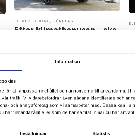
ELEKTRIFIERING
,
FÖRETAG
EL
Efter klimatbonusen – ska
M
du välja elbil som
d
tjänstebil?
Kän
räc
Den 8 november 2022 försvann den klimatbonus som
int
delades ut till dig som köpte en ny elbil. Klimatbonusen var
Information
någ
en morot som fick många att välja en elbil som tjänstebil. Så
hur ska man tänka kring val av tjänstebil - är en elbil
fortfarande ett...
cookies
e för att anpassa innehållet och annonserna till användarna, tillh
vår trafik. Vi vidarebefordrar även sådana identifierare och anna
nnons- och analysföretag som vi samarbetar med. Dessa kan i sin
har tillhandahållit eller som de har samlat in när du har använt 
Inställningar
Statistik