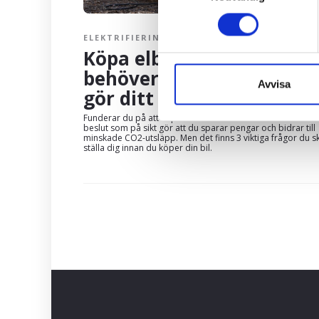
ELEKTRIFIERING
Köpa elbil? Det här
behöver du veta innan d
Avvisa
gör ditt köp
Funderar du på att köpa en elbil? Grattis! Det är ett klokt
beslut som på sikt gör att du sparar pengar och bidrar till
minskade CO2-utsläpp. Men det finns 3 viktiga frågor du s
ställa dig innan du köper din bil.