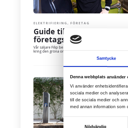
ELEKTRIFIERING
,
FÖRETAG
Guide till Toyotas
företagsbilar
Vår säljare Filip berättar hur du som företagare ska tänka
kring den gröna omställningen.
Samtycke
Denna webbplats använder 
Vi använder enhetsidentifierar
sociala medier och analysera 
till de sociala medier och a
med annan information som du 
Samtyckesval
Nödvändig