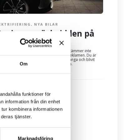
EKTRIFIERING
,
NYA BILAR
aximera räckvidden på
in elbil
ner du dig lurad på elbilens räckvidd? Stämmer inte
kvidden på din bil med vad som sägs i reklamen. Du är
e ensam. Räckvidd på elbilar förvirrar många och blivit
Om
ot att jämföra noga innan du gör ett köp.
andahålla funktioner för
n information från din enhet
 tur kombinera informationen
deras tjänster.
Marknadsföring