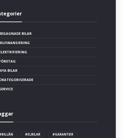
ategorier
BEGAGNADE BILAR
BILFINANSIERING
ELEKTRIFIERING
FÖRETAG
NYA BILAR
OKATEGORISERADE
SERVICE
aggar
#BILLÅN
#ELBILAR
#GARANTIER