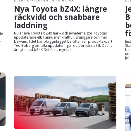
ELEKTRIFIERING
,
NYA BILAR
EL
Nya Toyota bZ4X: längre
J
räckvidd och snabbare
B
laddning
b
f
Nu är nya Toyota bZ4X här – och nyheterna gör Toyotas
rån
uppdaterade elbil ännu mer kraftfull, smidigare och mer
bekväm. I det här blogginlägget berättar vår produktexpert
Jus
r
Ted Boberg om alla uppdateringar du bör känna till. Det här
Ska
är nytt med bZ4X Det finns mycket...
ber
utm
Joh