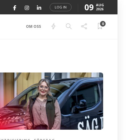
09
AUG
LOG IN
2026
0
OM OSS