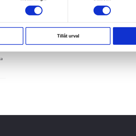
u
Tillåt urval
ka