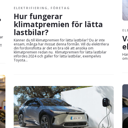
ELEKTRIFIERING
,
FÖRETAG
Hur fungerar
a?
klimatpremien för lätta
lastbilar?
EL
V
lar
Känner du till klimatpremien för lätta lastbilar? Du är inte
e
ensam, många har missat denna förmån. Vill du elektrifiera
tt
din fordonsflotta är det en bra idé att ansöka om
klimatpremien redan nu. Klimatpremien för lätta lastbilar
Här
infördes 2024 och gäller för lätta lastbilar, exempelvis
om 
Toyota...