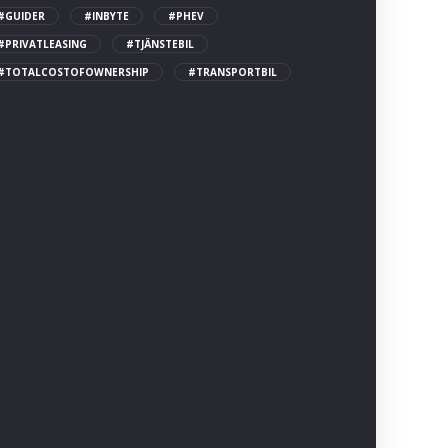
#GUIDER
#INBYTE
#PHEV
#PRIVATLEASING
#TJÄNSTEBIL
#TOTALCOSTOFOWNERSHIP
#TRANSPORTBIL