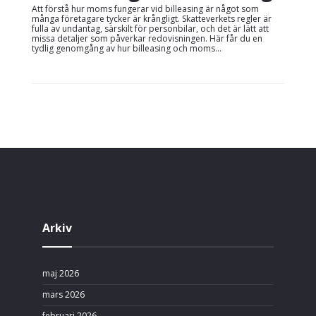
Att förstå hur moms fungerar vid billeasing är något som
många företagare tycker är krångligt. Skatteverkets regler är
fulla av undantag, särskilt för personbilar, och det är lätt att
missa detaljer som påverkar redovisningen. Här får du en
tydlig genomgång av hur billeasing och moms...
Arkiv
maj 2026
mars 2026
februari 2026