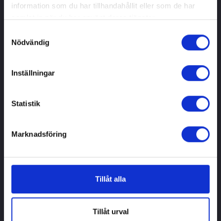
september 2023
information som du har tillhandahållit eller som de har
juni 2023
samlat in när du har använt deras tjänster.
maj 2023
Samtyckesval
Nödvändig
april 2023
mars 2023
Inställningar
november 2022
oktober 2022
Statistik
Marknadsföring
Sök
Sök
Tillåt alla
INSCRIPTION SUR WWW.BINANCE.COM
Tillåt urval
OM
LEASA ELLER KÖPA BIL TILL