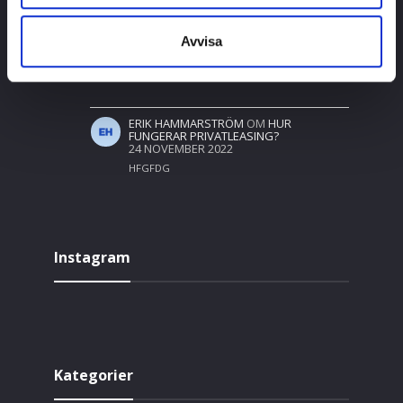
FÖRETAGET?
30 AUGUSTI 2024
THANKS FOR SHENING. I READ MANY OF
Avvisa
YOUR BLOG POSTS, COOL, YOUR BLOG IS
VERY GOOD.
ERIK HAMMARSTRÖM
OM
HUR
FUNGERAR PRIVATLEASING?
24 NOVEMBER 2022
HFGFDG
Instagram
Kategorier