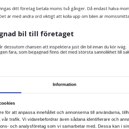
ingas ditt företag betala moms två gånger. Då endast halva momse
 Det är med andra ord viktigt att kolla upp om bilen är momssmitt
nad bil till företaget
får dessutom chansen att inspektera just din bil innan du kör iväg.
Ingen fara, som begagnad finns det med största sannolikhet till sal
 billigare undan om man jämför med nya bilar.
Information
cookies
e för att anpassa innehållet och annonserna till användarna, tillh
vår trafik. Vi vidarebefordrar även sådana identifierare och anna
nnons- och analysföretag som vi samarbetar med. Dessa kan i sin