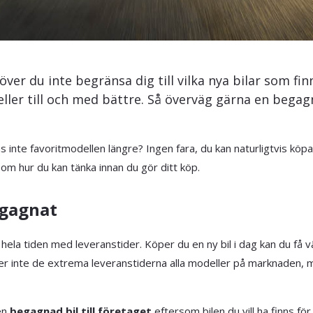
höver du inte begränsa dig till vilka nya bilar som finn
eller till och med bättre. Så överväg gärna en begag
as inte favoritmodellen längre? Ingen fara, du kan naturligtvis köpa 
r om hur du kan tänka innan du gör ditt köp.
egagnat
a tiden med leveranstider. Köper du en ny bil i dag kan du få vänta
gäller inte de extrema leveranstiderna alla modeller på marknaden, 
en
begagnad bil till företaget
eftersom bilen du vill ha finns f