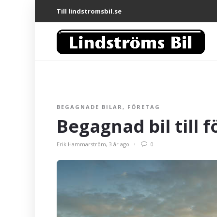
Till lindstromsbil.se
BEGAGNADE BILAR
,
FÖRETAG
Begagnad bil till 
Erik Hammarström
,
3 år ago
0