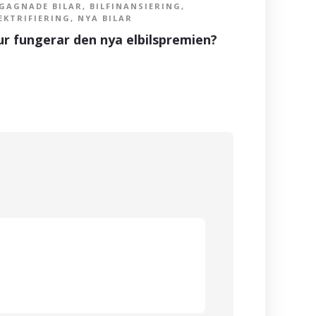
GAGNADE BILAR
,
BILFINANSIERING
,
ELEKTRIFIE
EKTRIFIERING
,
NYA BILAR
Efter kli
r fungerar den nya elbilspremien?
elbil som