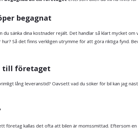
köper begagnat
n du sänka dina kostnader rejält. Det handlar så klart mycket om vilk
r hur? Så det finns verkligen utrymme för att göra riktiga fynd. B
t
till företaget
 orimligt lång leveranstid? Oavsett vad du söker för bil kan jag nä
?
l ett företag kallas det ofta att bilen är momssmittad. Eftersom en