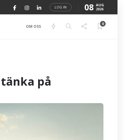
08
AUG
LOG IN
2026
0
OM OSS
u tänka på