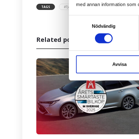
med annan information som du 
TAGS
#TJÄNSTEBIL
#TRANSPORTBIL
Samtyckesval
Nödvändig
Related posts
Avvisa